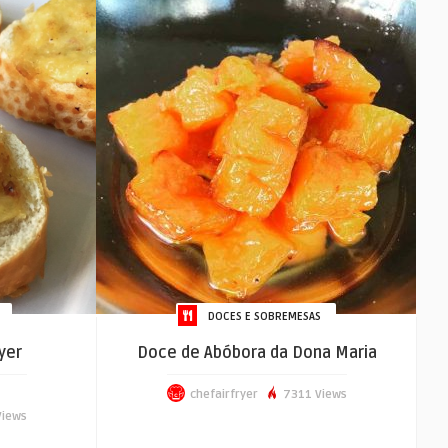
DOCES E SOBREMESAS
yer
Doce de Abóbora da Dona Maria
chefairfryer
7311 Views
iews