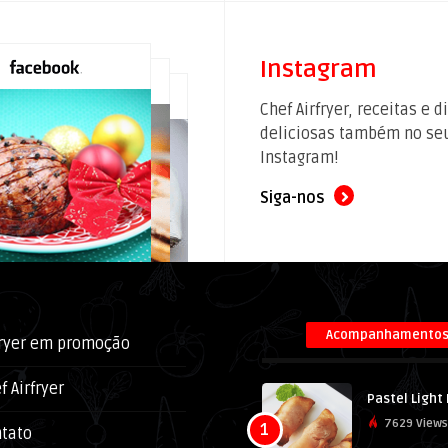
Instagram
Chef Airfryer, receitas e d
deliciosas também no se
Instagram!
Siga-nos
Acompanhamento
fryer em promoção
f Airfryer
Pastel Light
7629 Views
1
tato