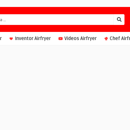
r
Inventor Airfryer
Videos Airfryer
Chef Airf