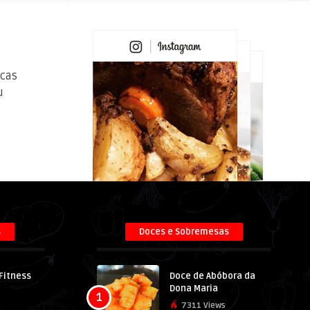
icas
u
s
Doces e Sobremesas
 Fitness
Doce de Abóbora da
Dona Maria
1
7311 Views