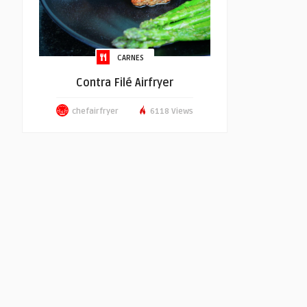
CARNES
Contra Filé Airfryer
chefairfryer
6118 Views