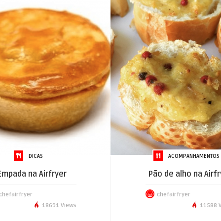
DICAS
ACOMPANHAMENTOS
Empada na Airfryer
Pão de alho na Airfr
chefairfryer
chefairfryer
18691 Views
11588 V