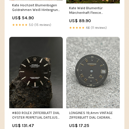
Kate Hochzeit Blumenbogen
Kate Wald Blumentür
Goldrahmen Weiß Hintergrund
Märchenhaft Fleece
Entworfen von Mini
US$ 54.90
Hintergrund Entworfen von
MakeBelieve Abend
US$ 89.90
Patty Roberts Größe (Breite x
★★★★★
5.0 (15 reviews)
Höhe):12x8ft(3.6x2.4m)
★★★★★
4.6 (11 reviews)
#833 ROLEX ZIFFERBLATT DIAL
LONGINES 19,4mm VINTAGE
OYSTER PERPETUAL DATEJUST
ZIFFERBLATT DIAL CADRAN
16200 16234 16014 36MM
PART TEIL BLACK SCHWARZ
US$ 131.47
US$ 17.25
imported eBay
imported eBay