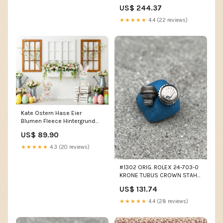
GOLD ORO BIANCO KRONE
US$ 244.37
CROWN imported eBay
★★★★★
4.4 (22 reviews)
Kate Ostern Hase Eier
Blumen Fleece Hintergrund
Entworfen von Patty Roberts
US$ 89.90
Größe (Breite x
Höhe):8x6ft(2.4x1.8m)
★★★★★
4.3 (20 reviews)
#1302 ORIG. ROLEX 24-703-0
KRONE TUBUS CROWN STAHL
OYSTER VINTAGE 7mm
US$ 131.74
SUBMARINER imported eBay
★★★★★
4.4 (28 reviews)