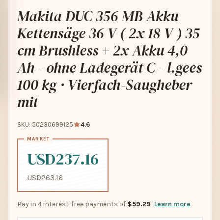
Makita DUC 356 MB Akku
Kettensäge 36 V ( 2x 18 V ) 35
cm Brushless + 2x Akku 4,0
Ah - ohne Ladegerät C - l.gees
100 kg · Vierfach-Saugheber
mit
SKU: 50230699125
4.6
USD237.16
USD263.16
Pay in 4 interest-free payments of
$59.29
Learn more