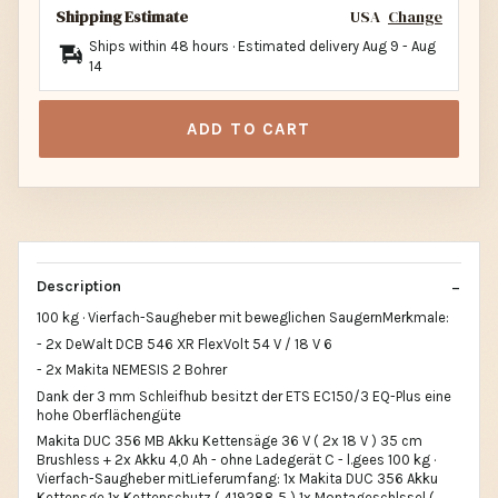
Shipping Estimate
USA
Change
Ships within 48 hours · Estimated delivery
Aug 9
-
Aug
14
ADD TO CART
Description
100 kg · Vierfach-Saugheber mit beweglichen SaugernMerkmale:
- 2x DeWalt DCB 546 XR FlexVolt 54 V / 18 V 6
- 2x Makita NEMESIS 2 Bohrer
Dank der 3 mm Schleifhub besitzt der ETS EC150/3 EQ-Plus eine
hohe Oberflächengüte
Makita DUC 356 MB Akku Kettensäge 36 V ( 2x 18 V ) 35 cm
Brushless + 2x Akku 4,0 Ah - ohne Ladegerät C - l.gees 100 kg ·
Vierfach-Saugheber mitLieferumfang: 1x Makita DUC 356 Akku
Kettensge 1x Kettenschutz ( 419288 5 ) 1x Montageschlssel (