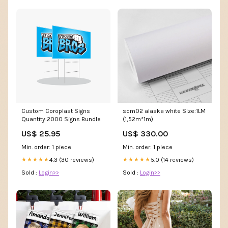
Custom Coroplast Signs
scm02 alaska white Size:1LM
Quantity:2000 Signs Bundle
(1,52m*1m)
US$ 25.95
US$ 330.00
Min. order: 1 piece
Min. order: 1 piece
4.3 (30 reviews)
5.0 (14 reviews)
★★★★★
★★★★★
Sold :
Login>>
Sold :
Login>>