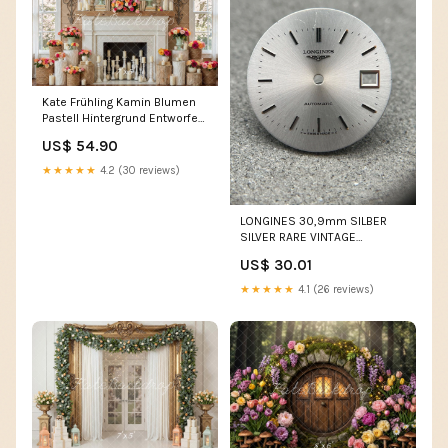
Kate Frühling Kamin Blumen
Pastell Hintergrund Entworfen
von Mini MakeBelieve
US$ 54.90
Backstein
★★★★★
4.2 (30 reviews)
LONGINES 30,9mm SILBER
SILVER RARE VINTAGE
ZIFFERBLATT DIAL CADRAN
US$ 30.01
PART TEIL imported eBay
★★★★★
4.1 (26 reviews)