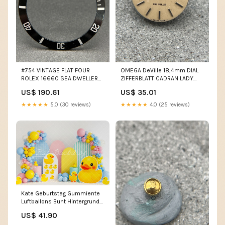
#754 VINTAGE FLAT FOUR
OMEGA DeVille 18,4mm DIAL
ROLEX 16660 SEA DWELLER
ZIFFERBLATT CADRAN LADY
LÜNETTE BEZEL INSERT OLD
DAMEN HANDAUFZUG
US$ 190.61
US$ 35.01
FONT imported eBay
SAMMLER imported eBay
★★★★★
5.0 (30 reviews)
★★★★★
4.0 (25 reviews)
Kate Geburtstag Gummiente
Luftballons Bunt Hintergrund
Entworfen von Patty Roberts
US$ 41.90
Straßenlampen