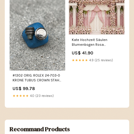
Kate Hochzeit Säulen
Blumenbogen Rosa
Hintergrund Entworfen von
US$ 41.90
Patty Roberts Ziegelstein
★★★★★
4.9 (25 reviews)
#1302 ORIG. ROLEX 24-703-0
KRONE TUBUS CROWN STAHL
OYSTER VINTAGE 7mm
US$ 99.78
SUBMARINER imported eBay
★★★★★
4.0 (23 reviews)
Recommand Products