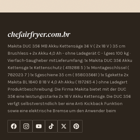
chefairfryer.com.br
Makita DUC 356 MB Akku Kettensäge 36 V ( 2x 18 V ) 35 cm
Brushless + 2x Akku 4,0 Ah - ohne Ladegerät C - l.gees 100 kg ·
Vierfach-Saugheber mitLieferumfang: 1x Makita DUC 356 Akku
Kettensge 1x Kettenschutz ( 419288 5 ) 1x Montageschlssel (
782023 7 ) 1x Sgeschiene 35 cm ( 958035661 ) 1x Sgekette 2x
Makita BL 1840 B 18 V 4,0 Ah Akku ( 197265 4 ) ohne Ladegert
Produktbeschreibung: Die Firma Makita bietet mit der DUC
356 eine leistungsstarke 2x 18 V Akku Kettensge. Die DUC 356
verfgt selbstverstndlich ber eine Anti Kickback Funktion
sowie eine elektrische Bremse um den Anwender beim