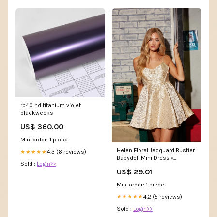
rb40 hd titanium violet
blackweeks
US$ 360.00
Min. order: 1 piece
Helen Floral Jacquard Bustier
4.3 (6 reviews)
★★★★★
Babydoll Mini Dress •
Sold :
Login>>
American Threads
US$ 29.01
Champagne / M
Min. order: 1 piece
4.2 (5 reviews)
★★★★★
Sold :
Login>>