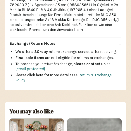
782023 7 ) 1x Sgeschiene 35 cm ( 958035661 ) 1x Sgekette 2x
Makita BL 1840 B 18 V 4,0 Ah Akku ( 197265 4 ) ohne Ladegert
Produktbeschreibung: Die Firma Makita bietet mit der DUC 356
eine leistungsstarke 2x 18 V Akku Kettensge. Die DUC 356 verfgt
selbstverstndlich ber eine Anti Kickback Funktion sowie eine
elektrische Bremse um den Anwender beim
Exchange/Return Notes
We offer a
30-day
return/exchange service after receiving.
Final sale items
are not eligible for returns or exchanges.
To process your return/exchange,
please contact us
at
[email protected]
Please click here for more details>>>
Return & Exchange
Policy
You may also like