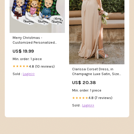
Merry Christmas -
Customized Personalized
Stocking - Christmas Gift For
US$ 19.99
Family Dad Mom Daughter
Son Size:16.5X7.5IN
Min. order: 1 piece
4.8 (10 reviews)
★★★★★
Clarissa Corset Dress, in
Sold :
Login>>
Champagne Luxe Satin, Size:
XL | Show Me Your Mumu
US$ 20.38
Min. order: 1 piece
4.8 (7 reviews)
★★★★★
Sold :
Login>>