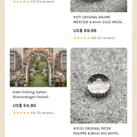
★★★★★
4.9 (24 reviews)
#1171 ORIGINAL BAUME
MERCIER 4,4mm GOLD KRONE
AUFZUGSKRONE STELLKRONE
US$ 69.99
imported eBay
★★★★★
4.8 (12 reviews)
Kate Frühling Garten
Blumenbogen Pastell
Hintergrund Entworfen von
US$ 54.90
Mini MakeBelieve Kunst
★★★★★
4.8 (10 reviews)
#1033 ORIGINAL PATEK
PHILIPPE 6,8mm BIG WHITE