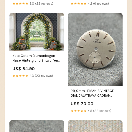
★★★★★
5.0 (22 reviews)
★★★★★
4.2 (6 reviews)
Kate Ostern Blumenbogen
Hase Hintergrund Entworfen
von Mini MakeBelieve
US$ 54.90
tannenbaum
★★★★★
4.3 (20 reviews)
29,0mm LEMANIA VINTAGE
DIAL CALATRAVA CADRAN
ZIFFERBLATT NOS PART SPARE
US$ 70.00
REPAIR imported eBay
★★★★★
4.5 (22 reviews)