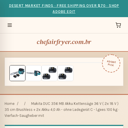
DESERT MARKET FINDS · FREE SHIPPING OVER $70 · SHOP
ADOBE EDIT
chefairfryer.com.br
ADOBE
PICK
Home
/
/
Makita DUC 356 MB Akku Kettensäge 36 V ( 2x 18 V )
35 cm Brushless + 2x Akku 4,0 Ah - ohne Ladegerät C - l.gees 100 kg ·
Vierfach-Saugheber mit