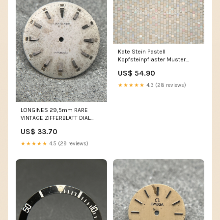
Kate Stein Pastell
Kopfsteinpflaster Muster
Hintergrund Entworfen von
US$ 54.90
Mini MakeBelieve Fotowand
★★★★★
4.3 (28 reviews)
LONGINES 29,5mm RARE
VINTAGE ZIFFERBLATT DIAL
CADRAN PART TEIL CALATRAVA
US$ 33.70
imported eBay
★★★★★
4.5 (29 reviews)