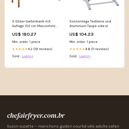
3-Sitzer-Gartenbank mit
Sonnenliege Textilene und
Auflage 150 cm Massivholz
Aluminium Taupe vida-xl
Eukalyptus vida-xl
US$ 180.27
US$ 104.23
Min. order: 1 piece
Min. order: 1 piece
4.2 (19 reviews)
4.8 (11 reviews)
★★★★★
★★★★★
Sold :
Login>>
Sold :
Login>>
chefairfryer.com.br
Suzon suzette -- manchons guidon courbé vélo adulte safari