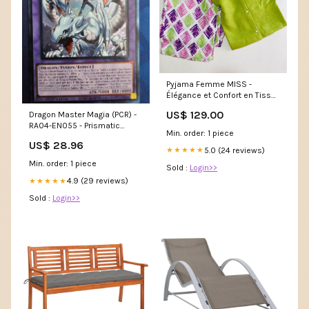
Pyjama Femme MISS -
Élégance et Confort en Tissu
Rayon Taille:XL
US$ 129.00
Dragon Master Magia (PCR) -
RA04-EN055 - Prismatic
Min. order: 1 piece
Collector's Rare - Quarter
US$ 28.96
Century Stampede
5.0 (24 reviews)
★★★★★
Min. order: 1 piece
Sold :
Login>>
4.9 (29 reviews)
★★★★★
Sold :
Login>>