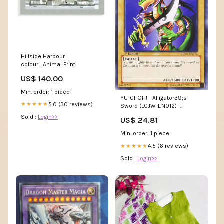
Hillside Harbour
colour_Animal Print
US$ 140.00
Min. order: 1 piece
YU-GI-OH! - Alligator39;s
5.0 (30 reviews)
★★★★★
Sword (LCJW-EN012) -
Legendary Collection 4: Joey's
Sold :
Login>>
US$ 24.81
World - 1st Edition
Min. order: 1 piece
4.5 (6 reviews)
★★★★★
Sold :
Login>>