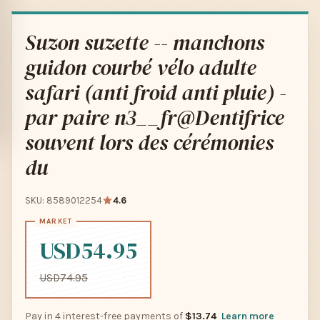
Suzon suzette -- manchons
guidon courbé vélo adulte
safari (anti froid anti pluie) -
par paire n3__fr@Dentifrice
souvent lors des cérémonies
du
SKU: 8589012254
4.6
USD54.95
USD74.95
Pay in 4 interest-free payments of
$13.74
Learn more