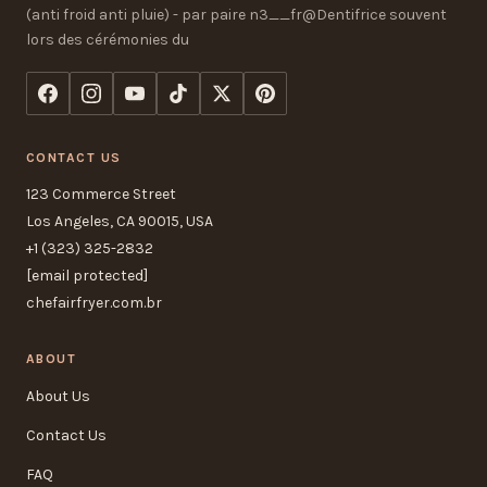
(anti froid anti pluie) - par paire n3__fr@Dentifrice souvent
lors des cérémonies du
CONTACT US
123 Commerce Street
Los Angeles, CA 90015, USA
+1 (323) 325-2832
[email protected]
chefairfryer.com.br
ABOUT
About Us
Contact Us
FAQ