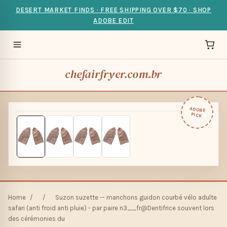
DESERT MARKET FINDS · FREE SHIPPING OVER $70 · SHOP
ADOBE EDIT
chefairfryer.com.br
ADOBE
PICK
Home
/
/
Suzon suzette -- manchons guidon courbé vélo adulte
safari (anti froid anti pluie) - par paire n3__fr@Dentifrice souvent lors
des cérémonies du